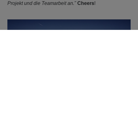
Projekt und die Teamarbeit an."
Cheers
!
Vielen Dank für die spannenden Einblicke und
weiterhin viel Spaß und Erfolg bei deiner Tätigkeit
als Projektleitung!