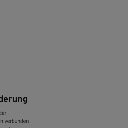
rderung
der
den verbunden