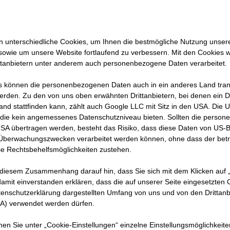
ieurin:
eg
 unterschiedliche Cookies, um Ihnen die best­mögliche Nutzung unser
sowie um unsere Website fortlaufend zu verbessern. Mit den Cookies 
G
ttanbietern unter anderem auch personenbezogene Daten verarbeitet.
 können die personenbezogenen Daten auch in ein anderes Land trans
erden. Zu den von uns oben erwähnten Drittanbietern, bei denen ein D
and stattfinden kann, zählt auch Google LLC mit Sitz in den USA. Die
die kein angemessenes Datenschutzniveau bieten. Sollten die perso
nd
USA übertragen werden, besteht das Risiko, dass diese Daten von US-
 Überwachungszwecken verarbeitet werden können, ohne dass der bet
e Rechtsbehelfsmöglichkeiten zustehen.
sen –
echte
 diesem Zusammenhang darauf hin, dass Sie sich mit dem Klicken auf „
amit ein­ver­standen erklären, dass die auf unserer Seite eingesetzten
tenschutzerklärung dargestellten Umfang von uns und von den Drittanb
SA) verwendet werden dürfen.
nnen Sie unter „Cookie-Einstellungen“ einzelne Einstellungsmöglichkeit