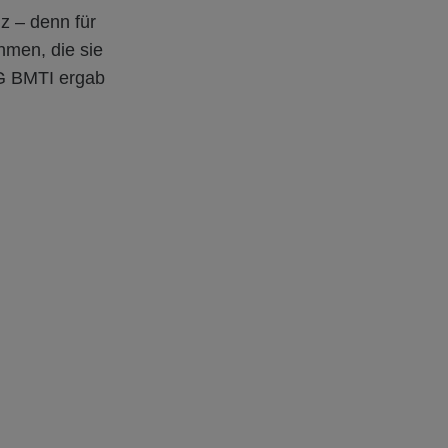
z – denn für
hmen, die sie
G BMTI ergab