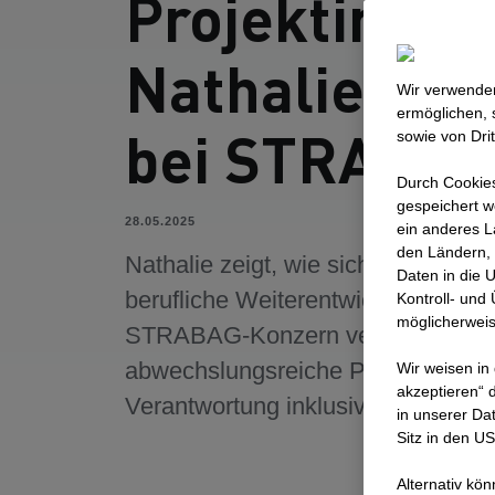
Projektingen
Nathalies W
Wir verwenden
ermöglichen, 
bei STRABA
sowie von Dri
Durch Cookies
gespeichert w
28.05.2025
ein anderes L
den Ländern, 
Nathalie zeigt, wie sich Studium u
Daten in die 
berufliche Weiterentwicklung im
Kontroll- und
möglicherweis
STRABAG-Konzern verbinden las
abwechslungsreiche Projekte und 
Wir weisen in
akzeptieren“ d
Verantwortung inklusive.
in unserer Da
Sitz in den U
Alternativ kö