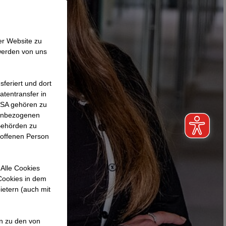
er Website zu
werden von uns
feriert und dort
atentransfer in
 USA gehören zu
nenbezogenen
Behörden zu
roffenen Person
Alle Cookies
 Cookies in dem
ietern (auch mit
en zu den von