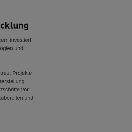
icklung
rn investiert
logien und
reut Projekte
terstellung
tschritte vor
fzubereiten und