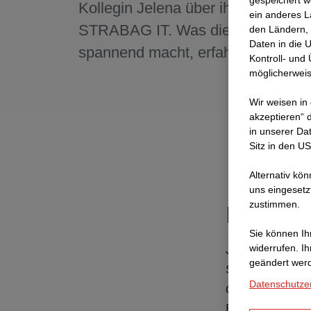
gespeichert w
Kollegin Jelena über ihre Arbeit in 
ein anderes L
STRABAG IT. Was diese für sie s
den Ländern, 
Daten in die 
spannend macht, erfahrt ihr hier.
Kontroll- und
möglicherweis
Wir weisen in
akzeptieren“ d
in unserer Da
Sitz in den U
Alternativ kö
uns eingesetz
zustimmen.
Heute di
Sie können Ihr
widerrufen. I
Jelena Sekic ar
geändert wer
STRABAG am Sta
Datenschutze
der Applikation
Baustellen, de