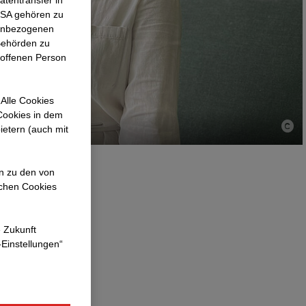
atentransfer in
 USA gehören zu
nenbezogenen
Behörden zu
roffenen Person
Alle Cookies
 Cookies in dem
ietern (auch mit
en zu den von
ichen Cookies
twickeln
e Zukunft
-Einstellungen“
ung bei
 Entwicklung
nen auf den
nderen