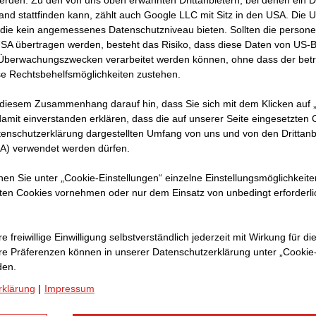
erden. Zu den von uns oben erwähnten Drittanbietern, bei denen ein D
der
and stattfinden kann, zählt auch Google LLC mit Sitz in den USA. Die
o
die kein angemessenes Datenschutzniveau bieten. Sollten die perso
USA übertragen werden, besteht das Risiko, dass diese Daten von US-
 Überwachungszwecken verarbeitet werden können, ohne dass der bet
e Rechtsbehelfsmöglichkeiten zustehen.
 diesem Zusammenhang darauf hin, dass Sie sich mit dem Klicken auf „
amit ein­ver­standen erklären, dass die auf unserer Seite eingesetzten
tenschutzerklärung dargestellten Umfang von uns und von den Drittanb
SA) verwendet werden dürfen.
nnen Sie unter „Cookie-Einstellungen“ einzelne Einstellungsmöglichkeit
ten Cookies vornehmen oder nur dem Einsatz von unbedingt erforderl
e Applikationen von morgen en
e freiwillige Einwilligung selbstverständlich jederzeit mit Wirkung für di
hre Prä­fe­renzen können in unserer Datenschutzerklärung unter „Cookie
beitet als Application Managerin in der Softwareentwickl
den.
ndort Stuttgart. Ihr daily business: die Betreuung und
rklärung
|
Impressum
en von morgen. Dabei arbeitet sie eng mit den Nutzer:in
n Product Ownern und Softwareentwickler:innen sowie a