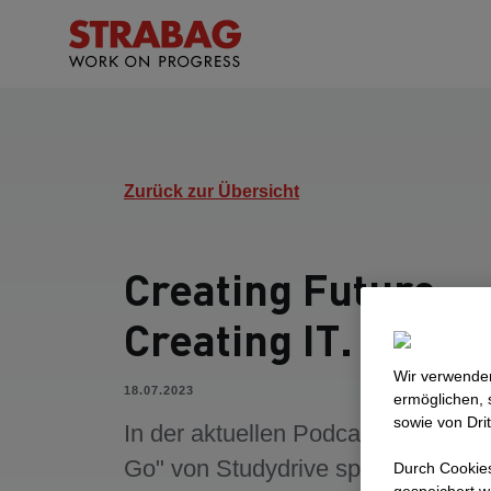
Zurück zur Übersicht
Creating Future.
Creating IT.
Wir verwenden
18.07.2023
ermöglichen, 
sowie von Dri
In der aktuellen Podcastfolge "Car
Go" von Studydrive spricht unsere
Durch Cookies