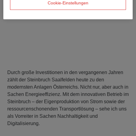
Cookie-Einstellungen
Durch große Investitionen in den vergangenen Jahren
zählt der Steinbruch Saalfelden heute zu den
modernsten Anlagen Österreichs. Nicht nur, aber auch in
Sachen Energieeffizienz. Mit dem innovativen Betrieb im
Steinbruch – der Eigenproduktion von Strom sowie der
ressourcenschonenden Transportlösung – sehe ich uns
als Vorreiter in Sachen Nachhaltigkeit und
Digitalisierung.