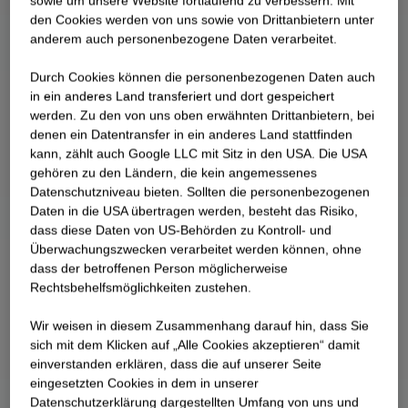
sowie um unsere Website fortlaufend zu verbessern. Mit
Impact auf das Bauen von morgen hat, erfahrt ihr
den Cookies werden von uns sowie von Drittanbietern unter
hier.
anderem auch personenbezogene Daten verarbeitet.
Durch Cookies können die personenbezogenen Daten auch
in ein anderes Land transferiert und dort gespeichert
werden. Zu den von uns oben erwähnten Drittanbietern, bei
denen ein Datentransfer in ein anderes Land stattfinden
kann, zählt auch Google LLC mit Sitz in den USA. Die USA
gehören zu den Ländern, die kein angemessenes
Datenschutzniveau bieten. Sollten die personenbezogenen
Daten in die USA übertragen werden, besteht das Risiko,
dass diese Daten von US-Behörden zu Kontroll- und
Überwachungszwecken verarbeitet werden können, ohne
dass der betroffenen Person möglicherweise
Rechtsbehelfsmöglichkeiten zustehen.
Wir weisen in diesem Zusammenhang darauf hin, dass Sie
sich mit dem Klicken auf „Alle Cookies akzeptieren“ damit
ein­ver­standen erklären, dass die auf unserer Seite
eingesetzten Cookies in dem in unserer
Datenschutzerklärung dargestellten Umfang von uns und