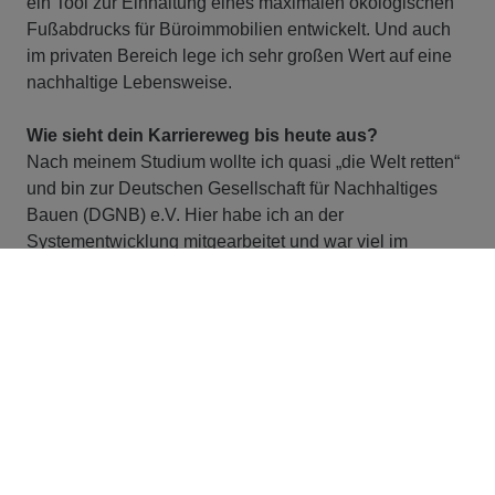
ein Tool zur Einhaltung eines maximalen ökologischen
Fußabdrucks für Büroimmobilien entwickelt. Und auch
im privaten Bereich lege ich sehr großen Wert auf eine
nachhaltige Lebensweise.
Wie sieht dein Karriereweg bis heute aus?
Nach meinem Studium wollte ich quasi „die Welt retten“
und bin zur Deutschen Gesellschaft für Nachhaltiges
Bauen (DGNB) e.V. Hier habe ich an der
Systementwicklung mitgearbeitet und war viel im
Austausch mit Expert:innen. Schließlich wollte ich
meinen Weg in einem großen Unternehmen fortsetzen,
wo ich richtig etwas bewegen kann. Also entschied ich
mich für meine heutige Arbeitgeberin ZÜBLIN, wo ich
mittlerweile seit 5 ½ Jahren tätig bin. Angefangen als
Projektingenieur über den Projektleiter und schließlich
zum Specialist für Nachhaltiges Bauen. Seit 3 Monaten
bin ich zudem Gastdozent bei der Hochschule für
Technik (Stuttgart) für das Fach