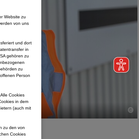
er Website zu
werden von uns
feriert und dort
atentransfer in
 USA gehören zu
nenbezogenen
Behörden zu
roffenen Person
Alle Cookies
 Cookies in dem
ietern (auch mit
en zu den von
ichen Cookies