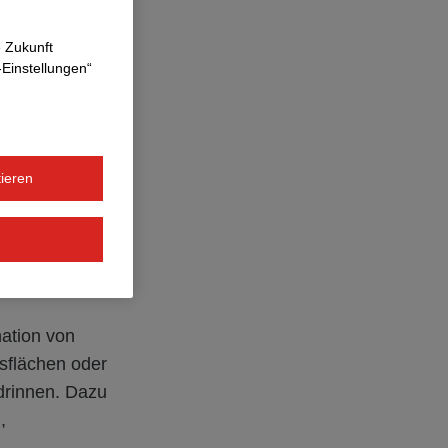
e Zukunft
-Einstellungen“
chen
ieren
nation von
sflächen oder
 drinnen. Dazu
,