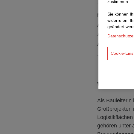
zustimmen.
Sie können Ihr
Name:
widerrufen. I
Alter:
geändert wer
Aktuelle Positio
Datenschutze
Ausbildung:
Cookie-Eins
Was sind
Als Bauleiterin
Großprojekten 
Logistikflächen
gehören unter 