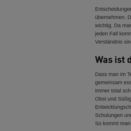
Entscheidungen
übernehmen. Du
wichtig. Da man
jeden Fall komm
Verständnis sin
Was ist 
Dass man im Te
gemeinsam esse
immer total sc
Obst und Süßigk
Entwicklungsch
Schulungen und
So kommt man v