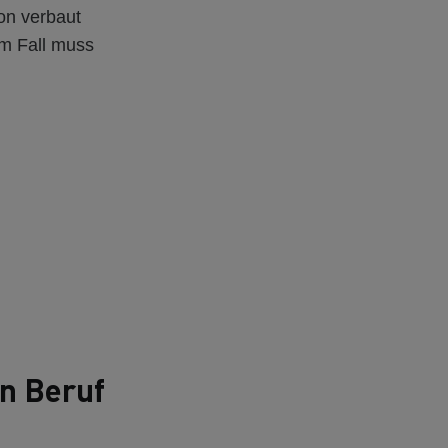
on verbaut
em Fall muss
en Beruf