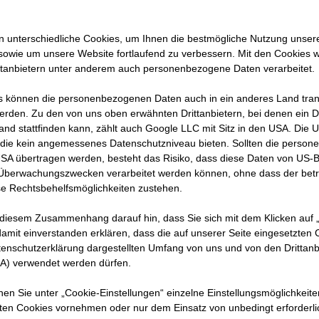
 unterschiedliche Cookies, um Ihnen die best­mögliche Nutzung unser
sowie um unsere Website fortlaufend zu verbessern. Mit den Cookies 
o“ von
ttanbietern unter anderem auch personenbezogene Daten verarbeitet.
ufgaben
 können die personenbezogenen Daten auch in ein anderes Land trans
ren
erden. Zu den von uns oben erwähnten Drittanbietern, bei denen ein D
and stattfinden kann, zählt auch Google LLC mit Sitz in den USA. Die
die kein angemessenes Datenschutzniveau bieten. Sollten die perso
ihrem
USA übertragen werden, besteht das Risiko, dass diese Daten von US-
 Überwachungszwecken verarbeitet werden können, ohne dass der bet
e Rechtsbehelfsmöglichkeiten zustehen.
 diesem Zusammenhang darauf hin, dass Sie sich mit dem Klicken auf „
amit ein­ver­standen erklären, dass die auf unserer Seite eingesetzten
tenschutzerklärung dargestellten Umfang von uns und von den Drittanb
SA) verwendet werden dürfen.
nnen Sie unter „Cookie-Einstellungen“ einzelne Einstellungsmöglichkeit
ten Cookies vornehmen oder nur dem Einsatz von unbedingt erforderl