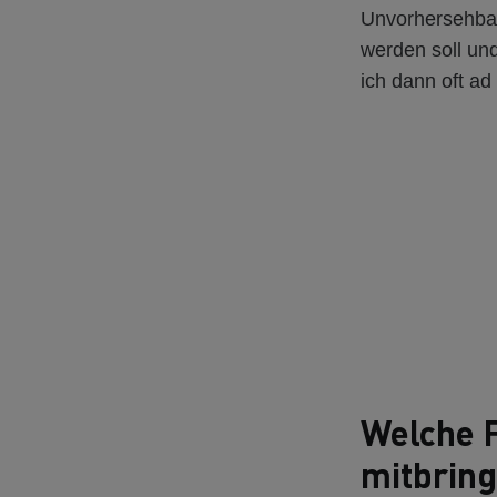
Unvorhersehbar
werden soll un
ich dann oft a
Welche F
mitbrin