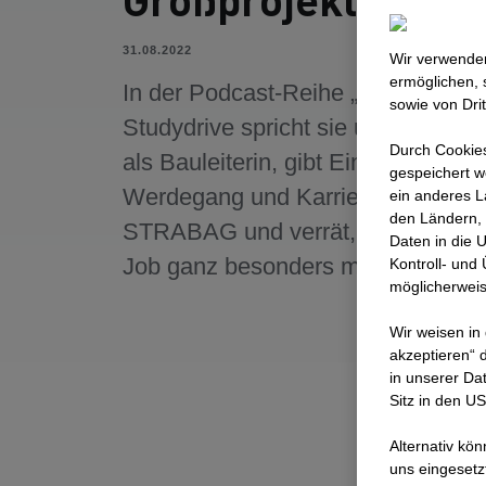
31.08.2022
Wir verwenden
ermöglichen, 
In der Podcast-Reihe „Career To G
sowie von Dri
Studydrive spricht sie über ihre A
Durch Cookies
als Bauleiterin, gibt Einblicke in ih
gespeichert w
Werdegang und Karriereweg bei
ein anderes L
den Ländern, 
STRABAG und verrät, was sie an 
Daten in die 
Job ganz besonders mag.
Kontroll- und
möglicherweis
Wir weisen in
akzeptieren“ d
in unserer Da
Sitz in den U
Alternativ kö
uns eingesetz