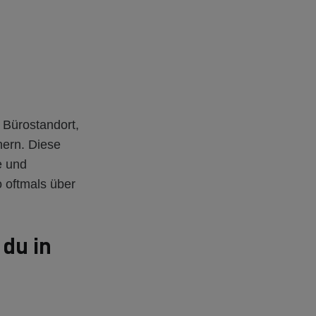
 Bürostandort,
nern. Diese
e und
o oftmals über
du in