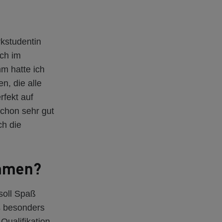
kstudentin
ich im
m hatte ich
n, die alle
fekt auf
chon sehr gut
ch die
ommen?
soll Spaß
s besonders
Qualifikation