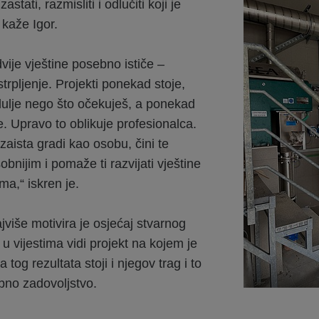
stati, razmisliti i odlučiti koji je
 kaže Igor.
ije vještine posebno ističe –
strpljenje. Projekti ponekad stoje,
dulje nego što očekuješ, a ponekad
ce. Upravo to oblikuje profesionalca.
zaista gradi kao osobu, čini te
bnijim i pomaže ti razvijati vještine
ma,“ iskren je.
jviše motivira je osjećaj stvarnog
u vijestima vidi projekt na kojem je
a tog rezultata stoji i njegov trag i to
no zadovoljstvo.