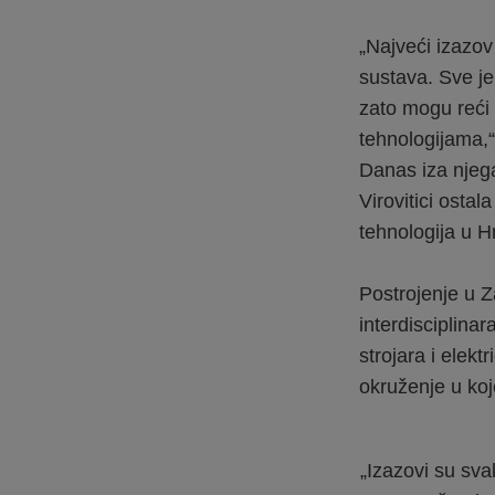
„Najveći izazo
sustava. Sve je
zato mogu reći 
tehnologijama,“ 
Danas iza njega
Virovitici ostal
tehnologija u H
Postrojenje u 
interdisciplinar
strojara i elekt
okruženje u koj
„Izazovi su sva