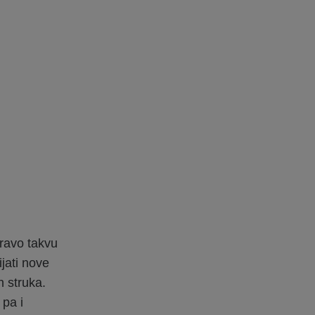
pravo takvu
jati nove
h struka.
 pa i