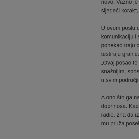
novo. Važno je za
sljedeći korak“,
U ovom poslu dv
komunikaciju i 
ponekad traju 
testiraju grani
„Ovaj posao te 
snažnijim, sposo
u svim područji
A ono što ga na
doprinosa. Kad 
radio, zna da iz
mu pruža poseb