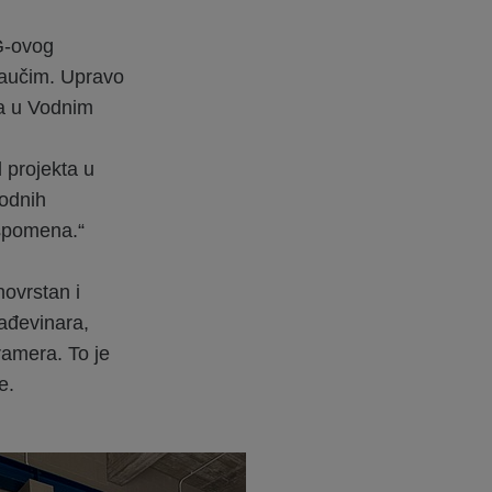
G-ovog
naučim. Upravo
da u Vodnim
d projekta u
Vodnih
uspomena.“
ovrstan i
rađevinara,
gramera. To je
e.