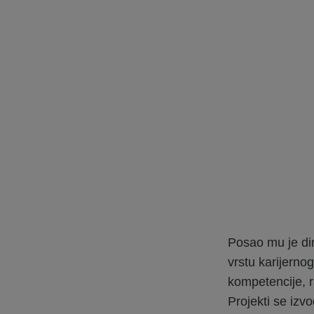
Posao mu je din
vrstu karijerno
kompetencije, r
Projekti se izv