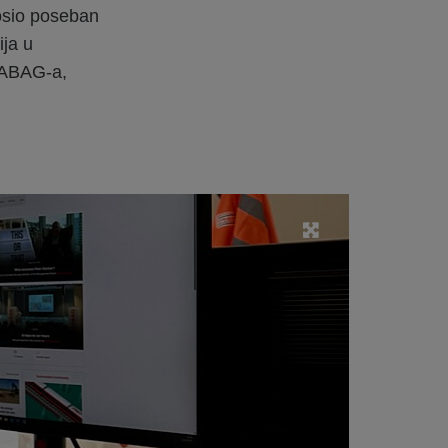
nosio poseban
ja u
TRABAG-a,