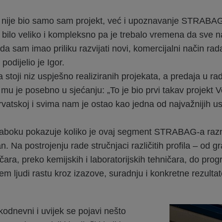
v nije bio samo sam projekt, već i upoznavanje STRABA
 bilo veliko i kompleksno pa je trebalo vremena da sve 
da sam imao priliku razvijati novi, komercijalni način ra
podijelio je Igor.
 stoji niz uspješno realiziranih projekata, a predaja u ra
a mu je posebno u sjećanju: „To je bio prvi takav projekt 
rvatskoj i svima nam je ostao kao jedna od najvažnijih 
Zaboku pokazuje koliko je ovaj segment STRABAG-a razn
an. Na postrojenju rade stručnjaci različitih profila – od g
ričara, preko kemijskih i laboratorijskih tehničara, do pro
em ljudi rastu kroz izazove, suradnju i konkretne rezultat
kodnevni i uvijek se pojavi nešto