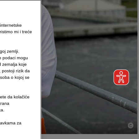
internetske
istimo mi i treće
oj zemlji.
se podaci mogu
d zemalja koje
postoji rizik da
soba o kojoj se
jete da kolačiće
strana
ka.
stavkama za