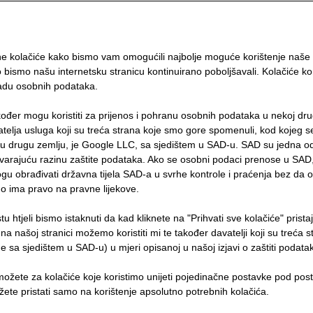
 ili
nego
ne kolačiće kako bismo vam omogućili najbolje moguće korištenje naše 
a
o bismo našu internetsku stranicu kontinuirano poboljšavali. Kolačiće kor
adu osobnih podataka.
o kojem
ati
kođer mogu koristiti za prijenos i pohranu osobnih podataka u nekoj drug
telja usluga koji su treća strana koje smo gore spomenuli, kod kojeg 
e u
eku drugu zemlju, je Google LLC, sa sjedištem u SAD-u. SAD su jedna o
a
varajuću razinu zaštite podataka. Ako se osobni podaci prenose u SAD, 
gu obrađivati državna tijela SAD-a u svrhe kontrole i praćenja bez da o
okolišu
no ima pravo na pravne lijekove.
u htjeli bismo istaknuti da kad kliknete na "Prihvati sve kolačiće" prista
e na našoj stranici možemo koristiti mi te također davatelji koji su treća 
ne sa sjedištem u SAD-u) u mjeri opisanoj u našoj izjavi o zaštiti podata
 možete za kolačiće koje koristimo unijeti pojedinačne postavke pod po
ožete pristati samo na korištenje apsolutno potrebnih kolačića.