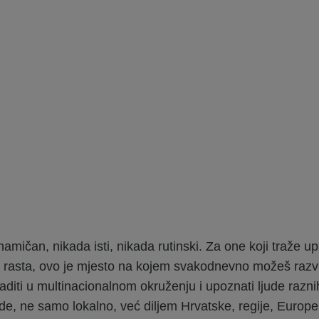
amičan, nikada isti, nikada rutinski. Za one koji traže u
g rasta, ovo je mjesto na kojem svakodnevno možeš razvi
aditi u multinacionalnom okruženju i upoznati ljude razni
ode, ne samo lokalno, već diljem Hrvatske, regije, Europe