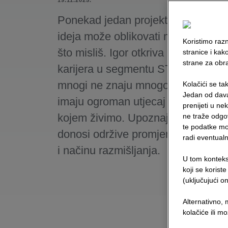
19.11.2025.
Ponekad jedan projekt, jedna odluka
ideja može oblikovati mnogo više 
Koristimo raz
što misliš. Igor otkriva kako izgled
stranice i kak
strane za obr
karijera u segmentu STRABAG-a 
mnogi ne znaju mnogo, a čiji rezult
Kolačići se ta
Jedan od dava
imaju ogroman utjecaj na okruženj
prenijeti u n
kojem živimo. Upoznaj karijeru koj
ne traže odgo
te podatke mo
donosi održive promjene – u vodi, 
radi eventual
i načinu razmišljanja.
U tom kontekst
koji se korist
(uključujući o
Alternativno,
kolačiće ili m