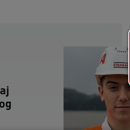
aj
nog