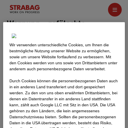
Warnung – gefälschte
Stellenangebote
Wir verwenden unterschiedliche Cookies, um Ihnen die
Wir erhalten regelmäßig Anfragen zur Gültigkeit und
best­mögliche Nutzung unserer Website zu ermöglichen,
Echtheit unserer Stellenanzeigen.
sowie um unsere Website fortlaufend zu verbessern. Mit
den Cookies werden von uns sowie von Drittanbietern unter
Alle offiziellen Stellenangebote innerhalb der
anderem auch personenbezogene Daten verarbeitet.
STRABAG-Gruppe werden auf der
offiziellen Website
veröffentlicht.
Durch Cookies können die personenbezogenen Daten auch
Wenn wir Stellenanzeigen auf anderen Websites
in ein anderes Land transferiert und dort gespeichert
werden. Zu den von uns oben erwähnten Drittanbietern, bei
veröffentlichen, gibt es immer einen Link zum offiziellen
denen ein Datentransfer in ein anderes Land stattfinden
Stellenangebot auf unserer Website. Jedes
kann, zählt auch Google LLC mit Sitz in den USA. Die USA
Stellenangebot ohne Link zu unserer offiziellen Website
gehören zu den Ländern, die kein angemessenes
könnte ein Betrugsversuch sein, den man der Polizei
Datenschutzniveau bieten. Sollten die personenbezogenen
melden sollte. STRABAG veröffentlicht keine
Daten in die USA übertragen werden, besteht das Risiko,
Stellenangebote über Messenger-Apps (z. B.