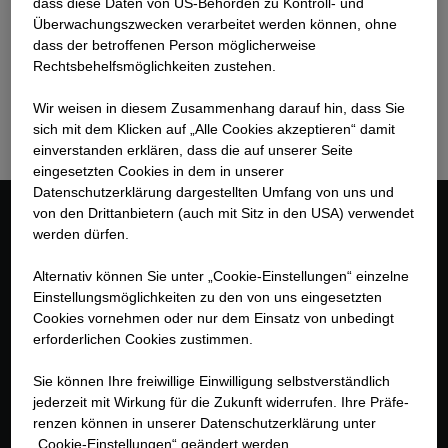
dass diese Daten von US-Behörden zu Kontroll- und
WhatsApp) und bittet auch nicht darum, Bewerbungen
Überwachungszwecken verarbeitet werden können, ohne
dass der betroffenen Person möglicherweise
per E-Mail einzureichen. Alle Bewerbungen müssen
Rechtsbehelfsmöglichkeiten zustehen.
über das interne Online-Bewerbungssystem von
STRABAG eingereicht werden, auf das man über den
Wir weisen in diesem Zusammenhang darauf hin, dass Sie
oben genannten Link zugreifen kann.
sich mit dem Klicken auf „Alle Cookies akzeptieren“ damit
ein­ver­standen erklären, dass die auf unserer Seite
eingesetzten Cookies in dem in unserer
Datenschutzerklärung dargestellten Umfang von uns und
von den Drittanbietern (auch mit Sitz in den USA) verwendet
werden dürfen.
Kontakt
Alternativ können Sie unter „Cookie-Einstellungen“ einzelne
STRABAG AG
Einstellungsmöglichkeiten zu den von uns eingesetzten
Unterrohrstrasse 5
Cookies vornehmen oder nur dem Einsatz von unbedingt
8952 Schlieren
erforderlichen Cookies zustimmen.
Schweiz
Sie können Ihre freiwillige Einwilligung selbstverständlich
jederzeit mit Wirkung für die Zukunft widerrufen. Ihre Prä­fe­
+41 44 874 26 00
renzen können in unserer Datenschutzerklärung unter
„Cookie-Einstellungen“ geändert werden.