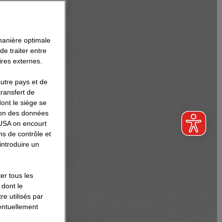
 manière optimale
e traiter entre
ires externes.
utre pays et de
ransfert de
nt le siège se
tion des données
 USA on encourt
ns de contrôle et
introduire un
er tous les
 dont le
e utilisés par
entuellement