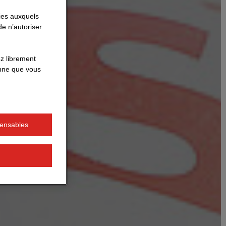
kies auxquels
e n’autoriser
z librement
onne que vous
pensables