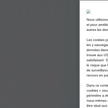
Nous utilisons
et pour améli
autres les don
Les cookies p
les y sauvega
données dans
trouve aux US
satisfaisant.
le risque que 
de surveillanc
recours en jus
Dans ce contex
cookies » vous
périmètre a ét
nous-mêmes ai
être situé aux